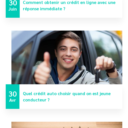
30
Comment obtenir un crédit en ligne avec une
Juin
réponse immédiate ?
30
Quel crédit auto choisir quand on est jeune
Avr
conducteur ?