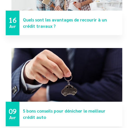
16
Quels sont les avantages de recourir à un
Avr
crédit travaux ?
09
5 bons conseils pour dénicher le meilleur
Avr
crédit auto