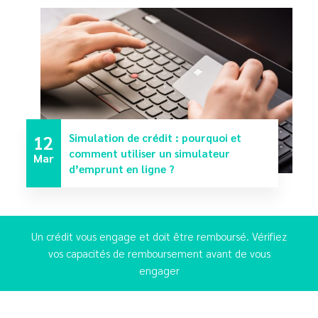
12
Simulation de crédit : pourquoi et
comment utiliser un simulateur
Mar
d’emprunt en ligne ?
Un crédit vous engage et doit être remboursé. Vérifiez
vos capacités de remboursement avant de vous
engager