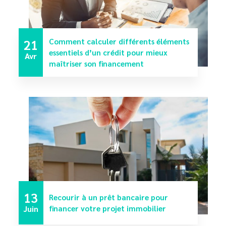
21
Comment calculer différents éléments
essentiels d’un crédit pour mieux
Avr
maîtriser son financement
13
Recourir à un prêt bancaire pour
Juin
financer votre projet immobilier