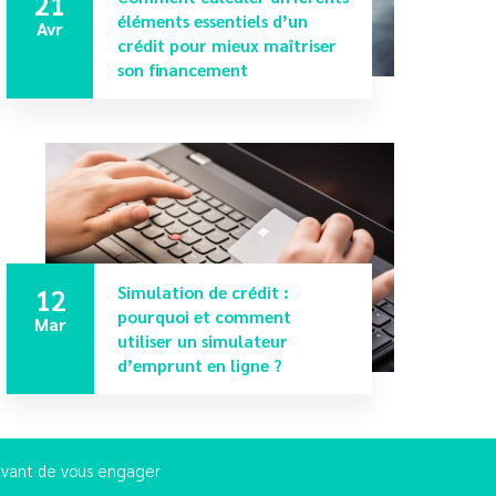
21
éléments essentiels d’un
Avr
crédit pour mieux maîtriser
son financement
12
Simulation de crédit :
pourquoi et comment
Mar
utiliser un simulateur
d’emprunt en ligne ?
 avant de vous engager