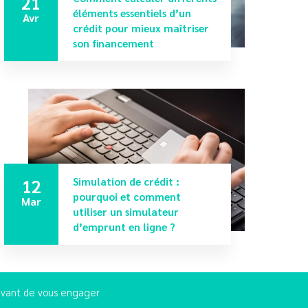
21
éléments essentiels d’un
Avr
crédit pour mieux maîtriser
son financement
12
Simulation de crédit :
pourquoi et comment
Mar
utiliser un simulateur
d’emprunt en ligne ?
 avant de vous engager