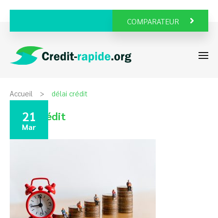
COMPARATEUR
Accueil
délai crédit
21
délai crédit
Mar