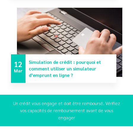
12
Simulation de crédit : pourquoi et
comment utiliser un simulateur
Mar
d’emprunt en ligne ?
Un crédit vous engage et doit être remboursé. Vérifiez
vos capacités de remboursement avant de vous
engager