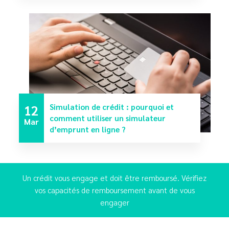
12
Simulation de crédit : pourquoi et
comment utiliser un simulateur
Mar
d’emprunt en ligne ?
Un crédit vous engage et doit être remboursé. Vérifiez
vos capacités de remboursement avant de vous
engager