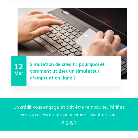
12
Simulation de crédit : pourquoi et
comment utiliser un simulateur
Mar
d’emprunt en ligne ?
Un crédit vous engage et doit être remboursé. Vérifiez
vos capacités de remboursement avant de vous
engager