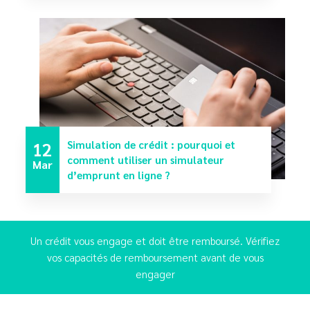
12
Simulation de crédit : pourquoi et
comment utiliser un simulateur
Mar
d’emprunt en ligne ?
Un crédit vous engage et doit être remboursé. Vérifiez
vos capacités de remboursement avant de vous
engager