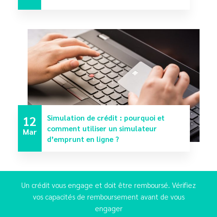
12
Simulation de crédit : pourquoi et
comment utiliser un simulateur
Mar
d’emprunt en ligne ?
Un crédit vous engage et doit être remboursé. Vérifiez
vos capacités de remboursement avant de vous
engager