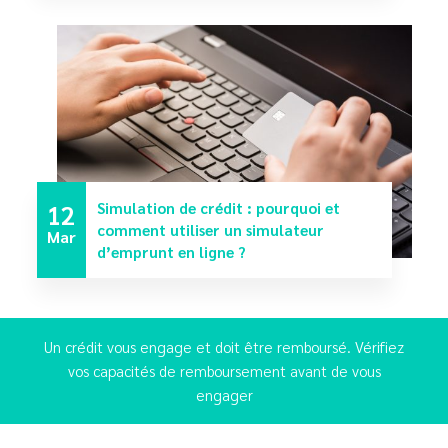
12
Simulation de crédit : pourquoi et
comment utiliser un simulateur
Mar
d’emprunt en ligne ?
Un crédit vous engage et doit être remboursé. Vérifiez
vos capacités de remboursement avant de vous
engager