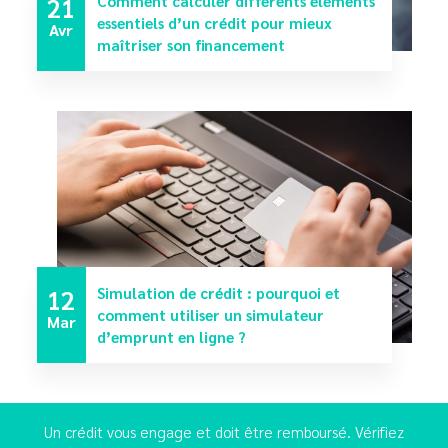
21
Comment calculer différents éléments
essentiels d’un crédit pour mieux
Avr
maîtriser son financement
12
Simulation de crédit : pourquoi et
comment utiliser un simulateur
Mar
d’emprunt en ligne ?
Un crédit vous engage et doit être remboursé. Vérifiez