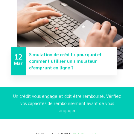
12
Simulation de crédit : pourquoi et
comment utiliser un simulateur
Mar
d’emprunt en ligne ?
Un crédit vous engage et doit être remboursé. Vérifiez
vos capacités de remboursement avant de vous
engager