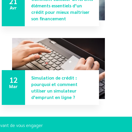
21
éléments essentiels d’un
Avr
crédit pour mieux maîtriser
son financement
12
Simulation de crédit :
pourquoi et comment
Mar
utiliser un simulateur
d’emprunt en ligne ?
 avant de vous engager