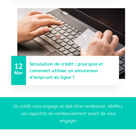
12
Simulation de crédit : pourquoi et
comment utiliser un simulateur
Mar
d’emprunt en ligne ?
Un crédit vous engage et doit être remboursé. Vérifiez
vos capacités de remboursement avant de vous
engager