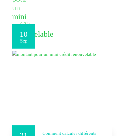
un
mini
crédit
renouvelable
10
Sep
Comment calculer différents
21