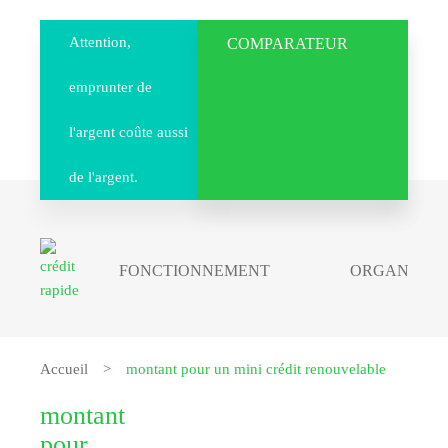
Attention,
COMPARATEUR
emprunter de
l'argent coûte aussi
de l'argent.
FONCTIONNEMENT
ORGANISME
Accueil
montant pour un mini crédit renouvelable
montant
pour