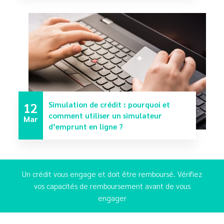
12
Simulation de crédit : pourquoi et
comment utiliser un simulateur
Mar
d’emprunt en ligne ?
Un crédit vous engage et doit être remboursé. Vérifiez
vos capacités de remboursement avant de vous
engager