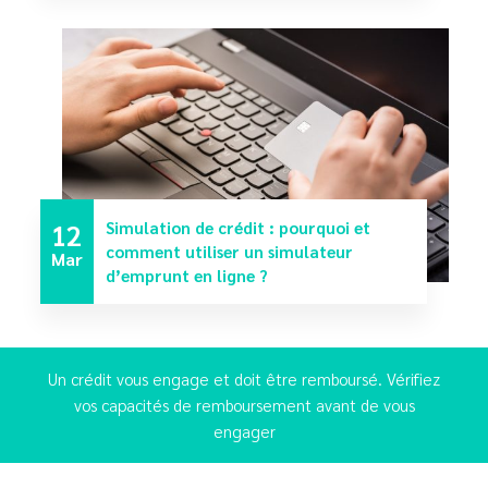
12
Simulation de crédit : pourquoi et
comment utiliser un simulateur
Mar
d’emprunt en ligne ?
Un crédit vous engage et doit être remboursé. Vérifiez
vos capacités de remboursement avant de vous
engager