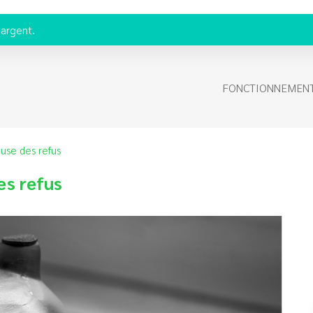
'argent.
FONCTIONNEMEN
ause des refus
es refus